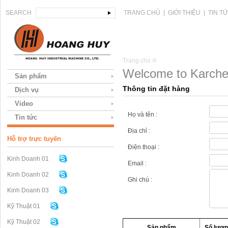
SEARCH
TRANG CHỦ
|
GIỚI THIỆU
|
TIN T
»
Trang chủ
Welcome to Karcher
Sản phẩm
Thông tin đặt hàng
Dịch vụ
Video
Họ và tên :
Tin tức
Địa chỉ :
Hỗ trợ trực tuyến
Điện thoại :
Kinh Doanh 01
Email :
Kinh Doanh 02
Ghi chú :
Kinh Doanh 03
Kỹ Thuật 01
Kỹ Thuật 02
Sản phẩm
Số lượn