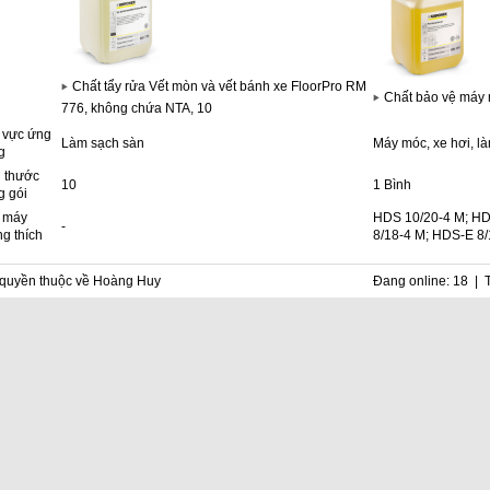
Chất tẩy rửa Vết mòn và vết bánh xe FloorPro RM
Chất bảo vệ máy
776, không chứa NTA, 10
 vực ứng
Làm sạch sàn
Máy móc, xe hơi, l
g
h thước
10
1 Bình
g gói
 máy
HDS 10/20-4 M; HD
-
g thích
8/18-4 M; HDS-E 8
quyền thuộc về Hoàng Huy
Đang online: 18 | 