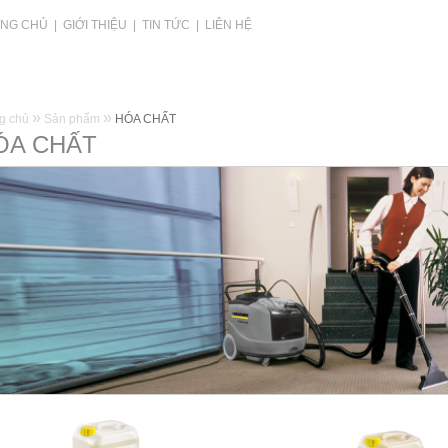
NG CHỦ
|
GIỚI THIỆU
|
TIN TỨC
|
LIÊN HỆ
»
»
g chủ
Sản phẩm
HÓA CHẤT
ÓA CHẤT