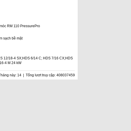
 móc RM 110 PressurePro
àm sạch bề mặt
S 12/18-4 SX;HDS 6/14 C; HDS 7/16 CX;HDS
/16-4 M 24 kW
Tháng này: 14 | Tổng lượt truy cập: 408037459