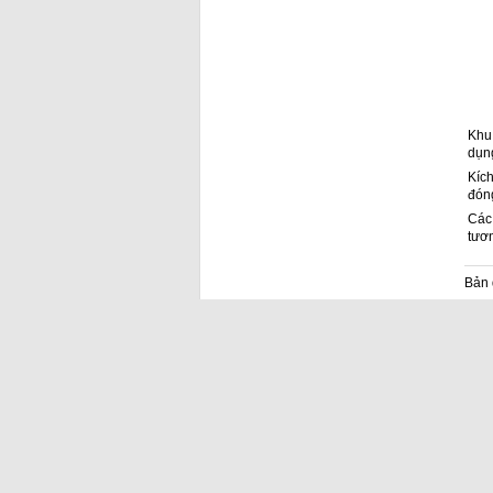
Khu
dụn
Kíc
đón
Các
tươn
Bản 