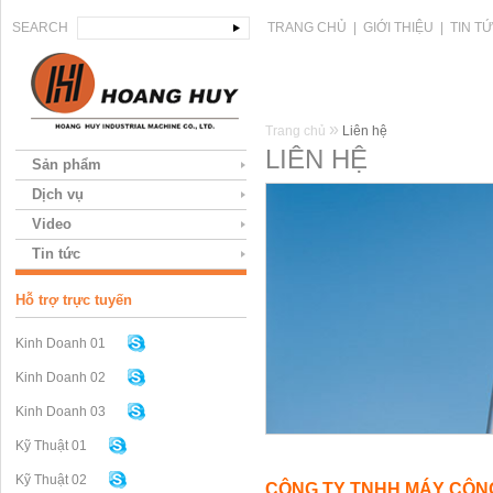
SEARCH
TRANG CHỦ
|
GIỚI THIỆU
|
TIN T
»
Trang chủ
Liên hệ
LIÊN HỆ
Sản phẩm
Dịch vụ
Video
Tin tức
Hỗ trợ trực tuyến
Kinh Doanh 01
Kinh Doanh 02
Kinh Doanh 03
Kỹ Thuật 01
Kỹ Thuật 02
CÔNG TY TNHH MÁY CÔN