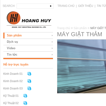
SEARCH
TRANG CHỦ
|
GIỚI THIỆU
|
TIN T
»
»
Trang chủ
Sản phẩm
MÁY GIẶT 
MÁY GIẶT THẢM
Sản phẩm
Dịch vụ
Video
Tin tức
Hỗ trợ trực tuyến
Kinh Doanh 01
Kinh Doanh 02
Kinh Doanh 03
Kỹ Thuật 01
Kỹ Thuật 02