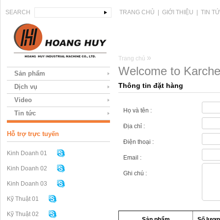
SEARCH
TRANG CHỦ
|
GIỚI THIỆU
|
TIN T
»
Trang chủ
Welcome to Karcher
Sản phẩm
Thông tin đặt hàng
Dịch vụ
Video
Họ và tên :
Tin tức
Địa chỉ :
Hỗ trợ trực tuyến
Điện thoại :
Kinh Doanh 01
Email :
Kinh Doanh 02
Ghi chú :
Kinh Doanh 03
Kỹ Thuật 01
Kỹ Thuật 02
Sản phẩm
Số lượn