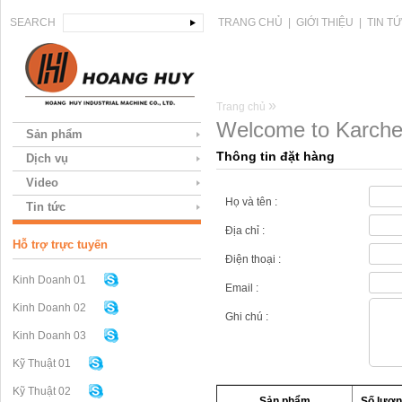
SEARCH
TRANG CHỦ
|
GIỚI THIỆU
|
TIN T
»
Trang chủ
Welcome to Karcher
Sản phẩm
Thông tin đặt hàng
Dịch vụ
Video
Họ và tên :
Tin tức
Địa chỉ :
Hỗ trợ trực tuyến
Điện thoại :
Kinh Doanh 01
Email :
Kinh Doanh 02
Ghi chú :
Kinh Doanh 03
Kỹ Thuật 01
Kỹ Thuật 02
Sản phẩm
Số lượn