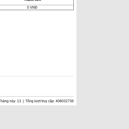
0
VNĐ
Tháng này: 13 | Tổng lượt truy cập: 408032736