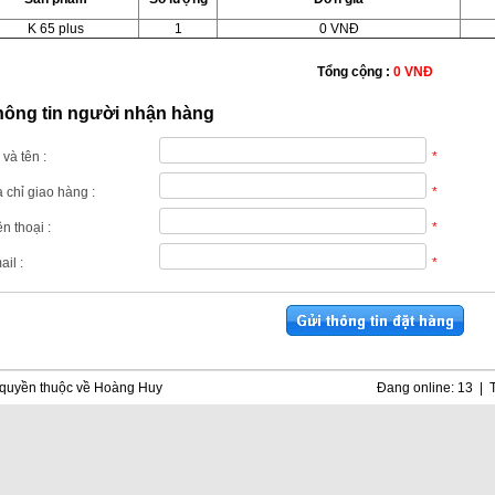
K 65 plus
1
0
VNĐ
Tổng cộng :
0 VNĐ
hông tin người nhận hàng
và tên :
*
a chỉ giao hàng :
*
n thoại :
*
il :
*
quyền thuộc về Hoàng Huy
Đang online: 13 | 