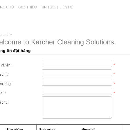
NG CHỦ
|
GIỚI THIỆU
|
TIN TỨC
|
LIÊN HỆ
»
g chủ
lcome to Karcher Cleaning Solutions.
ng tin đặt hàng
và tên :
*
 chỉ :
*
n thoại :
*
il :
*
 chú :
Sản phẩm
Số lượng
Đơn giá