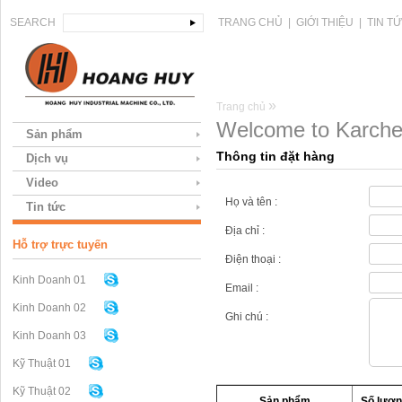
SEARCH
TRANG CHỦ
|
GIỚI THIỆU
|
TIN T
»
Trang chủ
Welcome to Karcher
Sản phẩm
Thông tin đặt hàng
Dịch vụ
Video
Họ và tên :
Tin tức
Địa chỉ :
Hỗ trợ trực tuyến
Điện thoại :
Kinh Doanh 01
Email :
Kinh Doanh 02
Ghi chú :
Kinh Doanh 03
Kỹ Thuật 01
Kỹ Thuật 02
Sản phẩm
Số lượn