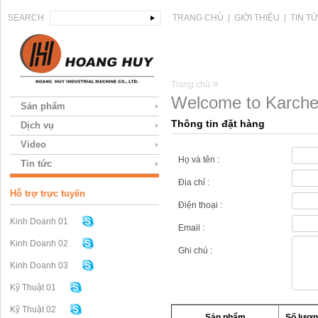
SEARCH
TRANG CHỦ
|
GIỚI THIỆU
|
TIN T
»
Trang chủ
Welcome to Karcher
Sản phẩm
Thông tin đặt hàng
Dịch vụ
Video
Họ và tên :
Tin tức
Địa chỉ :
Hỗ trợ trực tuyến
Điện thoại :
Kinh Doanh 01
Email :
Kinh Doanh 02
Ghi chú :
Kinh Doanh 03
Kỹ Thuật 01
Kỹ Thuật 02
Sản phẩm
Số lượn