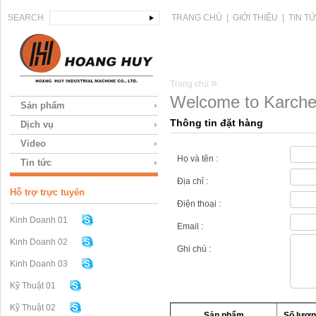
SEARCH
TRANG CHỦ
|
GIỚI THIỆU
|
TIN T
»
Trang chủ
Welcome to Karcher
Sản phẩm
Thông tin đặt hàng
Dịch vụ
Video
Họ và tên :
Tin tức
Địa chỉ :
Hỗ trợ trực tuyến
Điện thoại :
Kinh Doanh 01
Email :
Kinh Doanh 02
Ghi chú :
Kinh Doanh 03
Kỹ Thuật 01
Kỹ Thuật 02
Sản phẩm
Số lượn