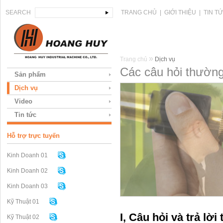
SEARCH
TRANG CHỦ
|
GIỚI THIỆU
|
TIN T
»
Trang chủ
Dịch vụ
Các câu hỏi thườn
Sản phẩm
Dịch vụ
Video
Tin tức
Hỗ trợ trực tuyến
Kinh Doanh 01
Kinh Doanh 02
Kinh Doanh 03
Kỹ Thuật 01
I, Câu hỏi và trả lờ
Kỹ Thuật 02