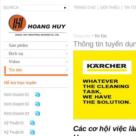
SEARCH
TRANG CHỦ
|
GIỚI THIỆU
|
TIN T
»
Trang chủ
Tin Tức
Thông tin tuyển dụ
Sản phẩm
Dịch vụ
Video
Tin tức
Hỗ trợ trực tuyến
Kinh Doanh 01
Kinh Doanh 02
Kinh Doanh 03
Kỹ Thuật 01
Các cơ hội việc 
Kỹ Thuật 02