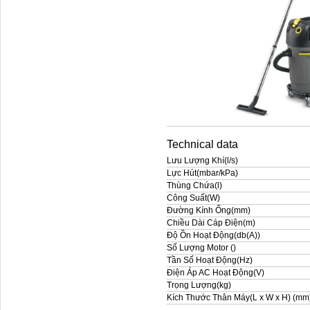
Technical data
Lưu Lượng Khí(l/s)
Lực Hút(mbar/kPa)
Thùng Chứa(l)
Công Suất(W)
Đường Kính Ống(mm)
Chiều Dài Cáp Điện(m)
Độ Ồn Hoạt Động(db(A))
Số Lượng Motor ()
Tần Số Hoạt Động(Hz)
Điện Áp AC Hoạt Động(V)
Trọng Lượng(kg)
Kích Thước Thân Máy(L x W x H) (mm