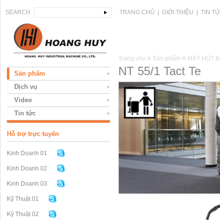
SEARCH
TRANG CHỦ
|
GIỚI THIỆU
|
TIN T
»
»
Trang chủ
Sản phẩm
MÁY HÚT B
NT 55/1 Tact Te
Sản phẩm
Dịch vụ
Video
Tin tức
Hỗ trợ trực tuyến
Kinh Doanh 01
Kinh Doanh 02
Kinh Doanh 03
Kỹ Thuật 01
Kỹ Thuật 02