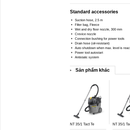
Standard accessories
Suction hose, 2.5 m
Filter bag, Fleece
Wet and dry floor nozzle, 300 mm
Crevice nozzle
Connection bushing for power tools
Drain hose (oil-resistant)
Auto shutdown when max. level is rea
Power tool autostart
Antistatic system
Sản phẩm khác
NT 35/1 Tact Te
NT 35/1 Ta