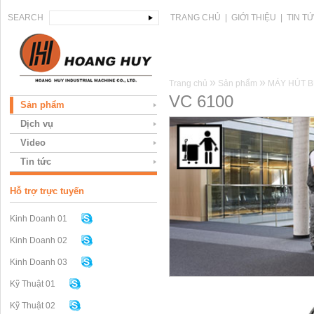
SEARCH
TRANG CHỦ
|
GIỚI THIỆU
|
TIN T
»
»
Trang chủ
Sản phẩm
MÁY HÚT B
VC 6100
Sản phẩm
Dịch vụ
Video
Tin tức
Hỗ trợ trực tuyến
Kinh Doanh 01
Kinh Doanh 02
Kinh Doanh 03
Kỹ Thuật 01
Kỹ Thuật 02