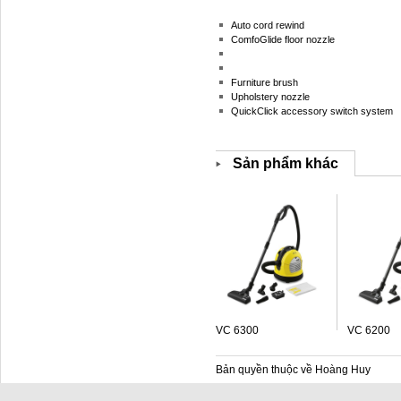
Auto cord rewind
ComfoGlide floor nozzle
Furniture brush
Upholstery nozzle
QuickClick accessory switch system
Sản phẩm khác
VC 6300
VC 6200
Bản quyền thuộc về Hoàng Huy