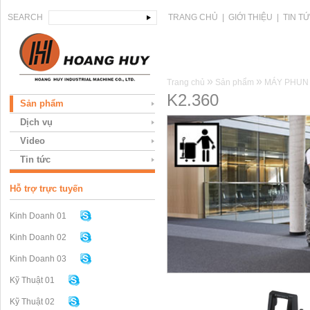
SEARCH
TRANG CHỦ
|
GIỚI THIỆU
|
TIN T
»
»
Trang chủ
Sản phẩm
MÁY PHUN
K2.360
Sản phẩm
Dịch vụ
Video
Tin tức
Hỗ trợ trực tuyến
Kinh Doanh 01
Kinh Doanh 02
Kinh Doanh 03
Kỹ Thuật 01
Kỹ Thuật 02