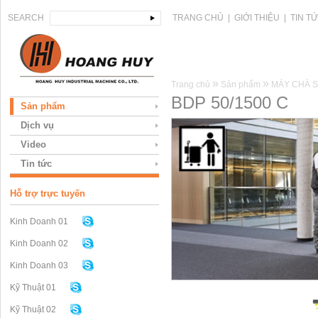
SEARCH
TRANG CHỦ
|
GIỚI THIỆU
|
TIN T
»
»
Trang chủ
Sản phẩm
MÁY CHÀ 
BDP 50/1500 C
Sản phẩm
Dịch vụ
Video
Tin tức
Hỗ trợ trực tuyến
Kinh Doanh 01
Kinh Doanh 02
Kinh Doanh 03
Kỹ Thuật 01
Kỹ Thuật 02