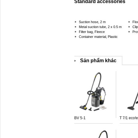
Standard accessories
Suction hose, 2 m
Flo
Metal suction tube, 2 x 0.5 m
Cli
Filter bag, Fleece
Prot
Container material, Plastic
Sản phẩm khác
BV 5-1
T 7/1 eco!e