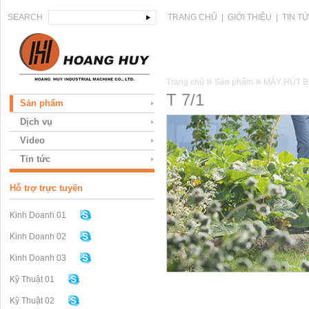
SEARCH
TRANG CHỦ
|
GIỚI THIỆU
|
TIN T
»
»
Trang chủ
Sản phẩm
MÁY HÚT B
T 7/1
Sản phẩm
Dịch vụ
Video
Tin tức
Hỗ trợ trực tuyến
Kinh Doanh 01
Kinh Doanh 02
Kinh Doanh 03
Kỹ Thuật 01
Kỹ Thuật 02