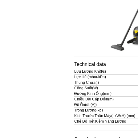
Technical data
Lưu Lượng Khí(l/s)
Lực Hút(mbar/kPa)
Thùng Chứa(l)
Công Suất(W)
Đường Kính Ống(mm)
Chiều Dài Cáp Điện(m)
Độ Ồn(db(A))
Trọng Lượng(kg)
Kích Thước Thân Máy(LxWxH) (mm)
Chế Độ Tiết Kiệm Năng Lượng