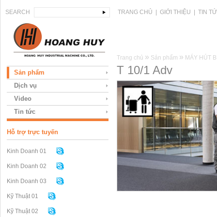
SEARCH
TRANG CHỦ
|
GIỚI THIỆU
|
TIN T
»
»
Trang chủ
Sản phẩm
MÁY HÚT B
T 10/1 Adv
Sản phẩm
Dịch vụ
Video
Tin tức
Hỗ trợ trực tuyến
Kinh Doanh 01
Kinh Doanh 02
Kinh Doanh 03
Kỹ Thuật 01
Kỹ Thuật 02