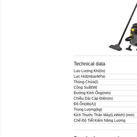
Technical data
Lưu Lượng Khí(l/s)
Lực Hút(mbar/kPa)
Thùng Chứa(l)
Công Suất(W)
Đường Kính Ống(mm)
Chiều Dài Cáp Điện(m)
Độ Ồn(db(A))
Trọng Lượng(kg)
Kích Thước Thân Máy(LxWxH) (mm)
Chế Độ Tiết Kiệm Năng Lượng