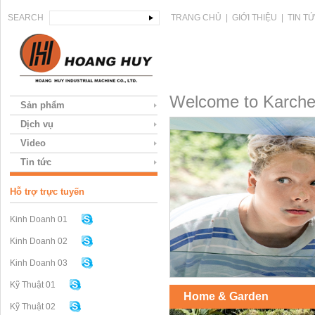
SEARCH
TRANG CHỦ
|
GIỚI THIỆU
|
TIN T
Welcome to Karcher
Sản phẩm
Dịch vụ
Video
Tin tức
Hỗ trợ trực tuyến
Kinh Doanh 01
Kinh Doanh 02
Kinh Doanh 03
Kỹ Thuật 01
Home & Garden
Kỹ Thuật 02