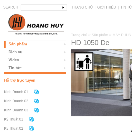
SEARCH
TRANG CHỦ
|
GIỚI THIỆU
|
TIN T
»
»
Trang chủ
Sản phẩm
MÁY PHUN
HD 1050 De
Sản phẩm
Dịch vụ
Video
Tin tức
Hỗ trợ trực tuyến
Kinh Doanh 01
Kinh Doanh 02
Kinh Doanh 03
Kỹ Thuật 01
Kỹ Thuật 02