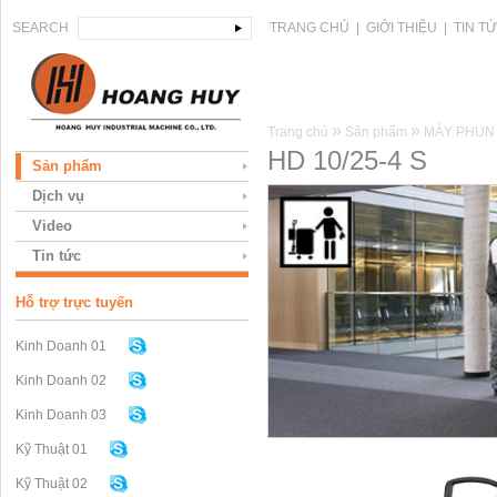
SEARCH
TRANG CHỦ
|
GIỚI THIỆU
|
TIN T
»
»
Trang chủ
Sản phẩm
MÁY PHUN
HD 10/25-4 S
Sản phẩm
Dịch vụ
Video
Tin tức
Hỗ trợ trực tuyến
Kinh Doanh 01
Kinh Doanh 02
Kinh Doanh 03
Kỹ Thuật 01
Kỹ Thuật 02