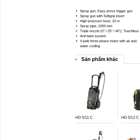
Spray gun, Easy-press trigger gun
Spray gun with Softgrip insert
High-pressure hose, 10 m
Spray pipe, 1050 mm
Triple nozzle (0° / 25° / 40°), Touchless
Anti-twist system
4-pole three-phase motor with air and
water cooling
Sản phẩm khác
HD 5/11 C
HD 5/12 C