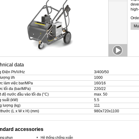
deve
high
Order
Mu
hnical data
 Điện Ph/V/Hz
3/400/50
lượng l/h
1000
ực làm việc bar/MPa
160/16
ực tối đa (bar/MPa)
220/22
t độ nước đầu vào tối đa (°C)
max. 50
 suất (kW)
5.5
g lượng (kg)
111
 thước (L x W x H) (mm)
980x720x1100
ndard accessories
úng phun
Hệ thống chống xoắn