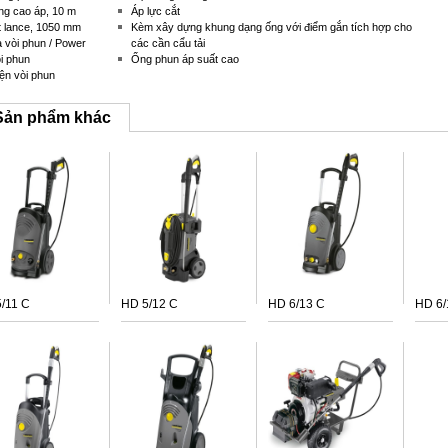
g cao áp, 10 m
Áp lực cắt
t lance, 1050 mm
Kèm xây dựng khung dạng ống với điểm gắn tích hợp cho
 vòi phun / Power
các cần cẩu tải
i phun
Ống phun áp suất cao
ện vòi phun
Sản phẩm khác
/11 C
HD 5/12 C
HD 6/13 C
HD 6/