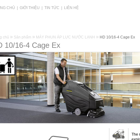
NG CHỦ
|
GIỚI THIỆU
|
TIN TỨC
|
LIÊN HỆ
»
»
»
g chủ
Sản phẩm
MÁY PHUN ÁP LỰC NƯỚC LẠNH
HD 10/16-4 Cage Ex
 10/16-4 Cage Ex
The 
expl