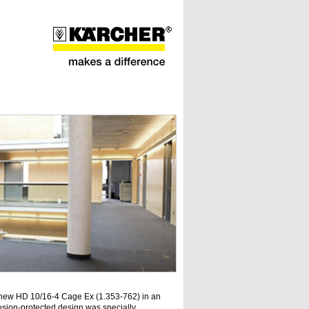
new HD 10/16-4 Cage Ex (1.353-762) in an
osion-protected design was specially