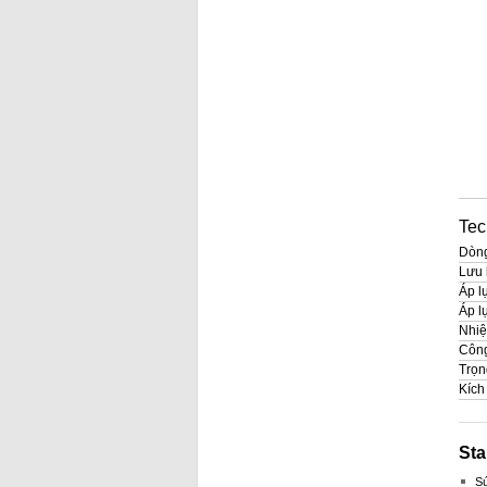
Tec
Dòng
Lưu 
Áp l
Áp l
Nhiệ
Công
Trọn
Kích
Sta
S