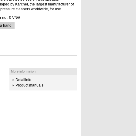
loped by Kärcher, the largest manufacturer of
-pressure cleaners worldwide, for use
 no.:
0 VNĐ
a hàng
More information
Detailinfo
Product manuals