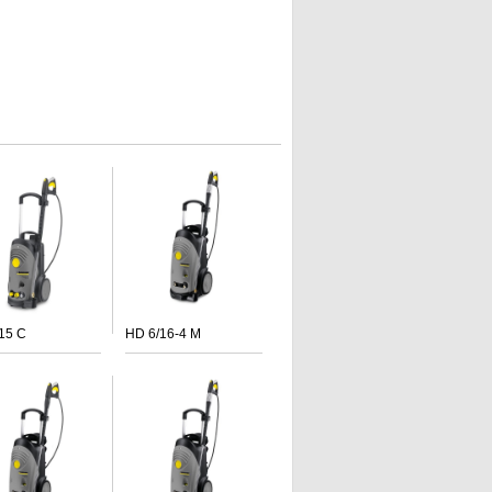
15 C
HD 6/16-4 M